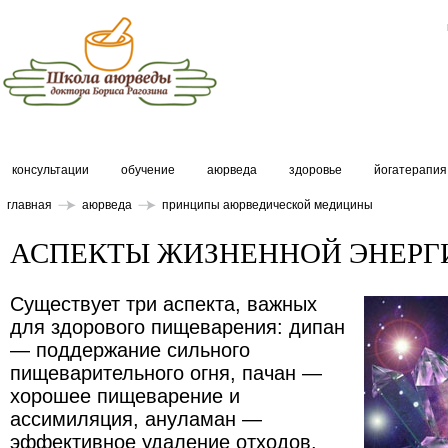
консультации
обучение
аюрведа
здоровье
йогатерапия
главная
аюрведа
принципы аюрведической медицины
АСПЕКТЫ ЖИЗНЕННОЙ ЭНЕРГ
Существует три аспекта, важных
для здорового пищеварения: дипан
— поддержание сильного
пищеварительного огня, пачан —
хорошее пищеварение и
ассимиляция, ануламан —
эффективное удаление отходов.