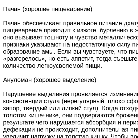
Пачан (хорошее пищеварение)
Пачан обеспечивает правильное питание дхат
пищеварение приводит к изжоге, бурлению в ж
оно вызывает тошноту и чувство металлическо
признаки указывают на недостаточную силу п
образование амы. Если вы чувствуете, что п
«разгорелось», но есть аппетит, тогда съешьт
количество легкоусвояемой пищи.
Ануломан (хорошее выделение)
Нарушение выделения проявляется изменени
консистенции стула (нерегулярный, плохо сф
запор, твердый или липкий стул). Когда отхо
толстом кишечнике, они подвергаются брожен
результате чего нарушается абсорбция и пери
дефекации не происходит, дополнительная п
увеличит нагрузку на толстую кишку. Чтобы в