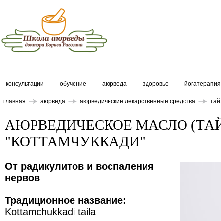
консультации
обучение
аюрведа
здоровье
йогатерапия
главная
аюрведа
аюрведические лекарственные средства
тай
АЮРВЕДИЧЕСКОЕ МАСЛО (ТА
"КОТТАМЧУККАДИ"
От радикулитов и воспаления
нервов
Традиционное название:
Kottamchukkadi taila