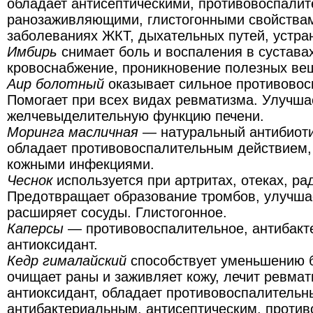
обладает антисептическими, противовоспали
ранозаживляющими, глистогонными свойствам
заболеваниях ЖКТ, дыхательных путей, устран
Имбирь
снимает боль и воспаления в сустава
кровоснабжение, проникновение полезных ве
Аир болотный
оказывает сильное противовос
Помогает при всех видах ревматизма. Улучша
желчевыделительную функцию печени.
Моринга масличная
— натуральный антибиоти
обладает противовоспалительным действием, 
кожными инфекциями.
Чеснок
используется при артритах, отеках, ра
Предотвращает образование тромбов, улучша
расширяет сосуды. Глистогонное.
Каперсы
— противовоспалительное, антибакт
антиоксидант.
Кедр гималайский
способствует уменьшению б
очищает раны и заживляет кожу, лечит ревма
антиоксидант, обладает противовоспалительн
антибактериальным, антисептическим, против