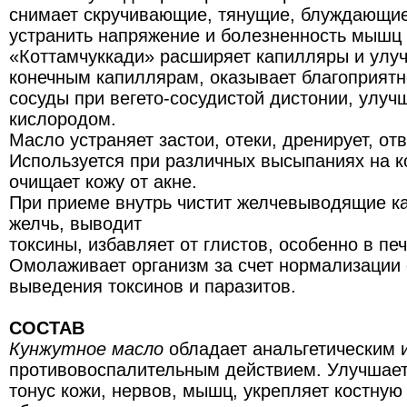
снимает скручивающие, тянущие, блуждающие
устранить напряжение и болезненность мышц 
«Коттамчуккади» расширяет капилляры и улуч
конечным капиллярам, оказывает благоприятн
сосуды при вегето-сосудистой дистонии, улуч
кислородом.
Масло устраняет застои, отеки, дренирует, от
Используется при различных высыпаниях на к
очищает кожу от акне.
При приеме внутрь чистит желчевыводящие к
желчь, выводит
токсины, избавляет от глистов, особенно в печ
Омолаживает организм за счет нормализации
выведения токсинов и паразитов.
СОСТАВ
Кунжутное масло
обладает анальгетическим 
противовоспалительным действием. Улучшает
тонус кожи, нервов, мышц, укрепляет костную