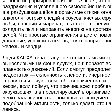
Хорошо информированная ПИТТА знает, что пр
раздражения и уязвленного самолюбия не в 
а в разбушевавшейся в организме стихии огня.
алкоголя, острых специй и соусов, кислых фру
рыбы, солений и маринадов, а также поцелуи
охладить пыл и направить энергию на достиж
целей. Что простые ограничения в диете помо
давление, успокоить печень, снять напряжен
железы и сердца.
Люди КАПХА-типа станут не только самыми к
выносливыми на фоне других, но и поразят вс
плавностью движений. Если смогут преодолет
недостаток — склонность к лености, инертнос
справятся и с чувством собственничества, и 
весом, если поймут, что причина всех проблем
окружающих, а в превалирующей в организме 
легко балансировать с помощью легкой диеты
подобранной активности, только делать это на
ленясь.