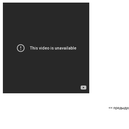
<< предыд