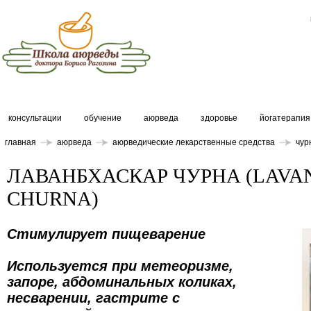
консультации
обучение
аюрведа
здоровье
йогатерапия
главная
аюрведа
аюрведические лекарственные средства
чур
ЛАВАНБХАСКАР ЧУРНА (LAV
CHURNA)
Стимулирует пищеварение
Используется при метеоризме,
запоре, абдоминальных коликах,
несварении, гастрите с