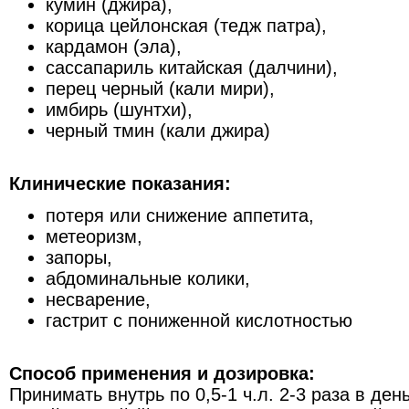
кумин (джира),
корица цейлонская (тедж патра),
кардамон (эла),
сассапариль китайская (далчини),
перец черный (кали мири),
имбирь (шунтхи),
черный тмин (кали джира)
Клинические показания:
потеря или снижение аппетита,
метеоризм,
запоры,
абдоминальные колики,
несварение,
гастрит с пониженной кислотностью
Способ применения и дозировка:
Принимать внутрь по 0,5-1 ч.л. 2-3 раза в ден