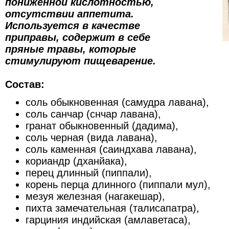
пониженной кислотностью,
отсутствии аппетита.
Используется в качестве
приправы, содержит в себе
пряные травы, которые
стимулируют пищеварение.
Состав:
соль обыкновенная (самудра лавана),
соль санчар (снчар лавана),
гранат обыкновенный (дадима),
соль черная (вида лавана),
соль каменная (саиндхава лавана),
кориандр (дханйака),
перец длинный (пиппали),
корень перца длинного (пиппали мул),
мезуя железная (нагакешар),
пихта замечательная (талисапатра),
гарциния индийская (амлаветаса),