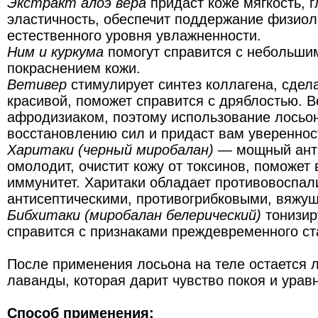
Экстракт алоэ вера
придаст коже мягкость, г
эластичность, обеспечит поддержание физиол
естественного уровня увлажненности.
Ним и куркума
помогут справится с небольши
покраснением кожи.
Ветивер
стимулирует синтез коллагена, сдела
красивой, поможет справится с дряблостью. В
афродизиаком, поэтому использование лосьо
восстановлению сил и придаст вам увереннос
Харитаки (черный миробалан)
— мощный анти
омолодит, очистит кожу от токсинов, поможет
иммунитет. Харитаки обладает противовоспал
антисептическими, противогрибковыми, вяжу
Бибхитаки (миробалан белерический)
тонизир
справится с признаками преждевременного ст
После применения лосьона на теле остается 
лаванды, которая дарит чувство покоя и урав
Способ применения: