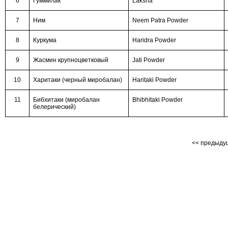
6
Гуммилак
Laksha
7
Ним
Neem Patra Powder
8
Куркума
Haridra Powder
9
Жасмин крупноцветковый
Jati Powder
10
Харитаки (черный миробалан)
Haritaki Powder
11
Бибхитаки (миробалан
Bhibhitaki Powder
белерический)
<< предыд