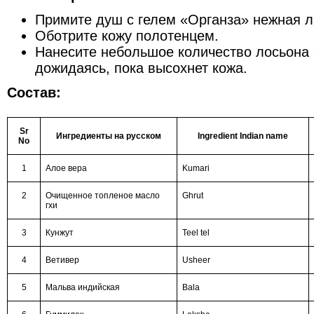
Примите душ с гелем «Органза» нежная л
Оботрите кожу полотенцем.
Нанесите небольшое количество лосьона 
дожидаясь, пока высохнет кожа.
Состав:
Sr
Ингредиенты на русском
Ingredient Indian name
No
1
Алое вера
Kumari
2
Очищенное топленое масло
Ghrut
гхи
3
Кунжут
Teel tel
4
Ветивер
Usheer
5
Мальва индийская
Bala