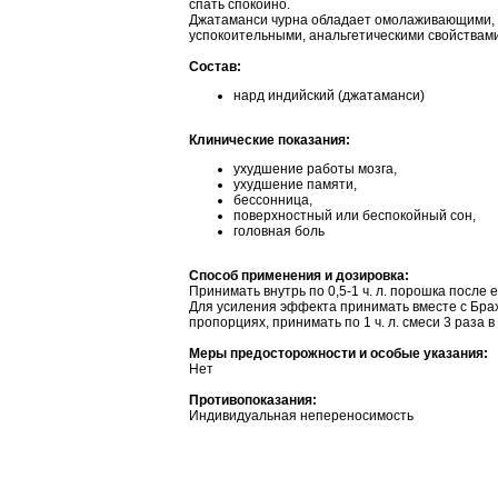
спать спокойно.
Джатаманси чурна обладает омолаживающими,
успокоительными, анальгетическими свойствами
Состав:
нард индийский (джатаманси)
Клинические показания:
ухудшение работы мозга,
ухудшение памяти,
бессонница,
поверхностный или беспокойный сон,
головная боль
Способ применения и дозировка:
Принимать внутрь по 0,5-1 ч. л. порошка после е
Для усиления эффекта принимать вместе с Бра
пропорциях, принимать по 1 ч. л. смеси 3 раза в
Меры предосторожности и особые указания:
Нет
Противопоказания:
Индивидуальная непереносимость