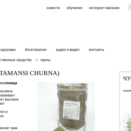
новости
обучение
интернет-магазин
здоровье
йогатерапия
аудио и видео
контакты
ственные средства
чурны
TAMANSI CHURNA)
Ч
бессонница
аюрв
расаяна
покаивает
ает высокое
ает
нон и
це,
могает вам