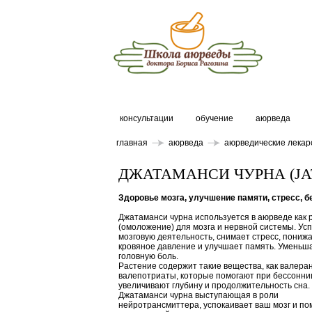
консультации
обучение
аюрведа
главная
аюрведа
аюрведические лекар
ДЖАТАМАНСИ ЧУРНА (JA
Здоровье мозга, улучшение памяти, стресс, 
Джатаманси чурна используется в аюрведе как 
(омоложение) для мозга и нервной системы. Ус
мозговую деятельность, снимает стресс, пониж
кровяное давление и улучшает память. Уменьш
головную боль.
Растение содержит такие вещества, как валера
валепотриаты, которые помогают при бессонни
увеличивают глубину и продолжительность сна.
Джатаманси чурна выступающая в роли
нейротрансмиттера, успокаивает ваш мозг и по