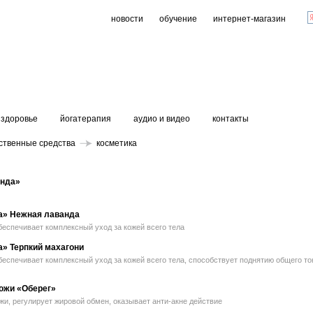
новости
обучение
интернет-магазин
здоровье
йогатерапия
аудио и видео
контакты
ственные средства
косметика
анда»
а» Нежная лаванда
беспечивает комплексный уход за кожей всего тела
а» Терпкий махагони
беспечивает комплексный уход за кожей всего тела, способствует поднятию общего то
ожи «Оберег»
и, регулирует жировой обмен, оказывает анти-акне действие