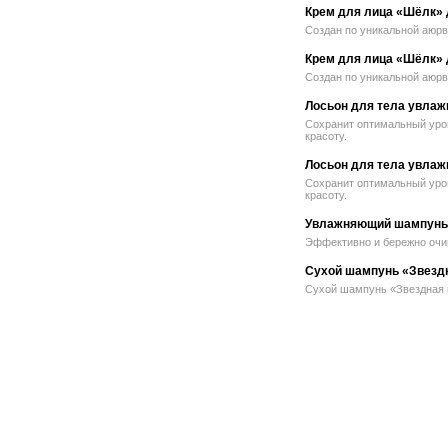
Крем для лица «Шёлк» 
Создан по уникальной аюрв
Крем для лица «Шёлк» 
Создан по уникальной аюрв
Лосьон для тела увла
Сохранит оптимальный уров
красоту.
Лосьон для тела увлаж
Сохранит оптимальный уров
красоту.
Увлажняющий шампунь 
Эффективно и бережно очи
Сухой шампунь «Звездн
Сухой шампунь «Звездная 