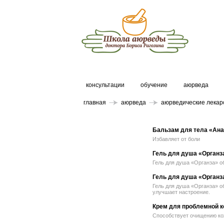
консультации
обучение
аюрведа
главная
аюрведа
аюрведические лекар
Бальзам для тела «Ан
Избавляет от боли
Гель для душа «Органз
Гель для душа «Органза» о
Гель для душа «Органз
Гель для душа «Органза» о
улучшает настроение.
Крем для проблемной к
Способствует очищению кож