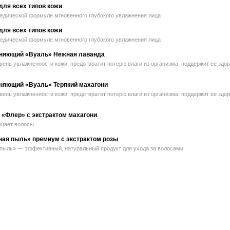
для всех типов кожи
едической формуле мгновенного глубокого увлажнения лица
для всех типов кожи
едической формуле мгновенного глубокого увлажнения лица
жняющий «Вуаль» Нежная лаванда
ень увлажненности кожи, предотвратит потерю влаги из организма, поддержит ее здор
няющий «Вуаль» Терпкий махагони
ень увлажненности кожи, предотвратит потерю влаги из организма, поддержит ее здор
«Флер» с экстрактом махагони
щает волосы
ая пыль» премиум с экстрактом розы
пыль» — эффективный, натуральный продукт для ухода за волосами