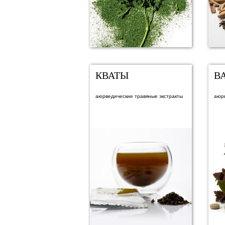
КВАТЫ
В
аюрведические травяные экстракты
аюр