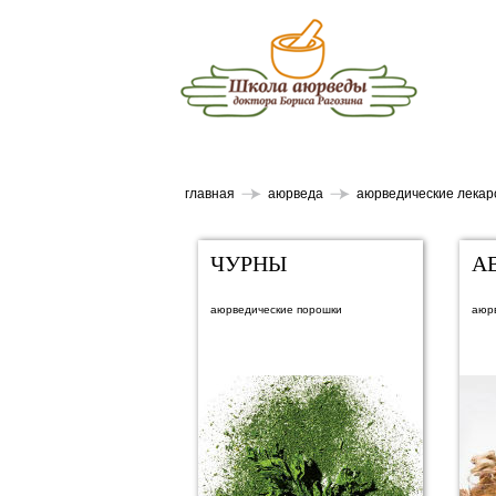
главная
аюрведа
аюрведические лекар
ЧУРНЫ
А
аюрведические порошки
аюр