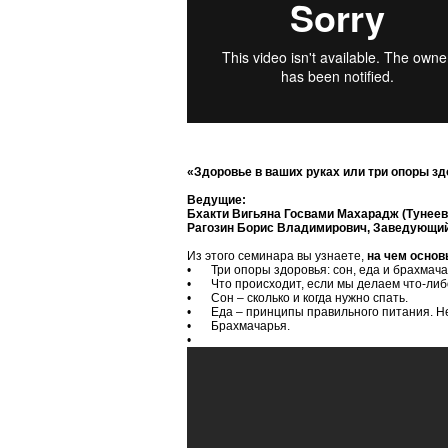
«Здоровье в ваших руках или три опоры з
Ведущие:
Бхакти Вигьяна Госвами Махарадж (Тунее
Рагозин Борис Владимирович, Заведующи
Из этого семинара вы узнаете,
на чем основ
•
Три опоры здоровья: сон, еда и брахмача
•
Что происходит, если мы делаем что-либ
•
Сон – сколько и когда нужно спать.
•
Еда – принципы правильного питания. Н
•
Брахмачарья.
•