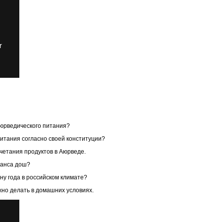
аюрведического питания?
питания согласно своей конституции?
очетания продуктов в Аюрведе.
ланса дош?
ну года в российском климате?
жно делать в домашних условиях.