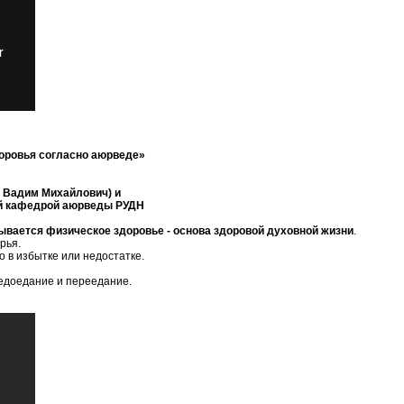
доровья согласно аюрведе»
в Вадим Михайлович) и
й кафедрой аюрведы РУДН
ывается физическое здоровье - основа здоровой духовной жизни
.
рья.
о в избытке или недостатке.
едоедание и переедание.