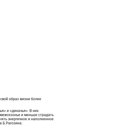
 свой образ жизни более
я» и «диначья». В них
в межсезонье и меньше страдать
анять энергичное и наполненное
а Б.Рагозина.