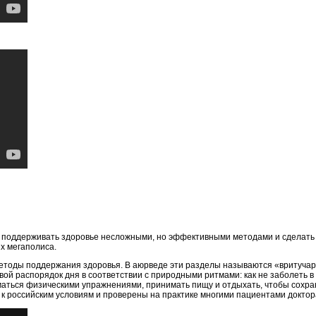
я поддерживать здоровье несложными, но эффективными методами и сделать
х мегаполиса.
етоды поддержания здоровья. В аюрведе эти разделы называются «вритучарь
свой распорядок дня в соответствии с природными ритмами: как не заболеть 
ниматься физическими упражнениями, принимать пищу и отдыхать, чтобы сохр
к российским условиям и проверены на практике многими пациентами доктор