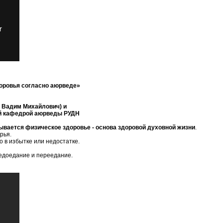
доровья согласно аюрведе»
в Вадим Михайлович) и
й кафедрой аюрведы РУДН
ывается физическое здоровье - основа здоровой духовной жизни
.
рья.
о в избытке или недостатке.
едоедание и переедание.