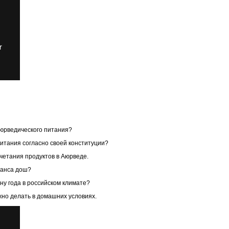
аюрведического питания?
питания согласно своей конституции?
очетания продуктов в Аюрведе.
ланса дош?
ну года в российском климате?
жно делать в домашних условиях.