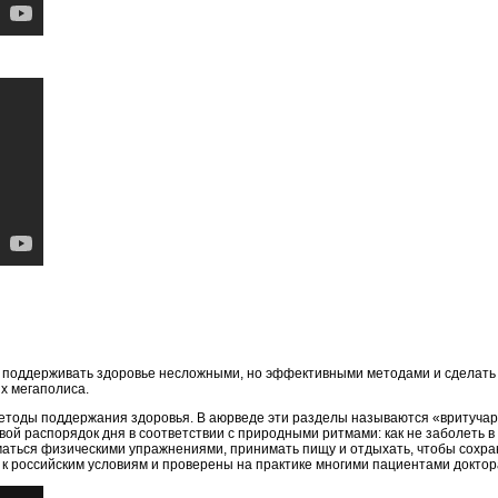
я поддерживать здоровье несложными, но эффективными методами и сделать
х мегаполиса.
етоды поддержания здоровья. В аюрведе эти разделы называются «вритучарь
свой распорядок дня в соответствии с природными ритмами: как не заболеть 
ниматься физическими упражнениями, принимать пищу и отдыхать, чтобы сохр
к российским условиям и проверены на практике многими пациентами доктор