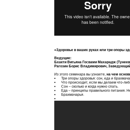
«Здоровье в ваших руках или три опоры з
Ведущие:
Бхакти Вигьяна Госвами Махарадж (Тунее
Рагозин Борис Владимирович, Заведующи
Из этого семинара вы узнаете,
на чем основ
•
Три опоры здоровья: сон, еда и брахмача
•
Что происходит, если мы делаем что-либ
•
Сон – сколько и когда нужно спать.
•
Еда – принципы правильного питания. Н
•
Брахмачарья.
•