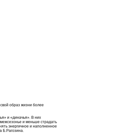
 свой образ жизни более
я» и «диначья». В них
в межсезонье и меньше страдать
анять энергичное и наполненное
а Б.Рагозина.