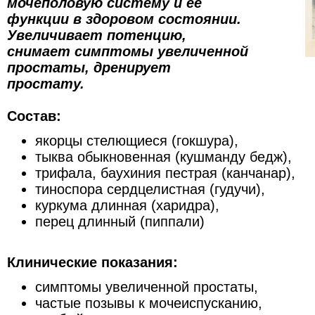
мочеполовую систему и ее
функции в здоровом состоянии.
Увеличивает потенцию,
снимает симптомы увеличенной
простаты, дренирует
простату.
Состав:
якорцы стелющиеся (гокшура),
тыква обыкновенная (кушманду бедж),
трифала, баухиния пестрая (канчанар),
тиноспора сердцелистная (гудучи),
куркума длинная (харидра),
перец длинный (пиппали)
Клинические показания:
симптомы увеличенной простаты,
частые позывы к мочеиспусканию,