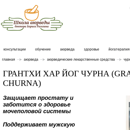
консультации
обучение
аюрведа
здоровье
йогатерапия
главная
аюрведа
аюрведические лекарственные средства
чур
ГРАНТХИ ХАР ЙОГ ЧУРНА (GR
CHURNA)
Защищает простату и
заботится о здоровье
мочеполовой системы
Поддерживает мужскую