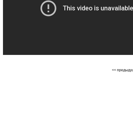
<< предыд