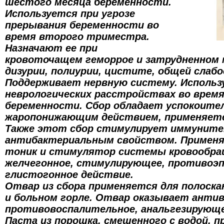
шестого месяца беременности.
Используется при угрозе
прерывания беременности во
время второго триместра.
Назначают ее при
кровоточащем геморрое и затрудненном 
дизурии, полиурии, цистите, общей слаб
Поддерживает нервную систему. Использ
неврологических расстройствах во врем
беременности. Сбор обладает успокоите
жаропонижающим действием, применяетс
Также этот сбор стимулирует иммуните
антибактериальным свойством. Применя
тоник и стимулятор системы кровообра
желчегонное, стимулирующее, противоэп
глистогонное действие.
Отвар из сбора применяется для полоска
и больном горле. Отвар оказывает антив
противовоспалительное, анальгезирующе
Паста из порошка, смешенного с водой, 