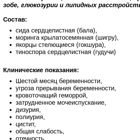
зобе, глюкозурии и липидных расстройст
Состав:
сида сердцелистная (бала),
моринга крылатосемянная (шигру),
якорцы стелющиеся (гокшура),
тиноспора сердцелистная (гудучи)
Клинические показания:
Шестой месяц беременности,
угроза прерывания беременности,
кровоточащий геморрой,
затрудненное мочеиспускание,
дизурия,
полиурия,
цистит,
общая слабость,
отечность,