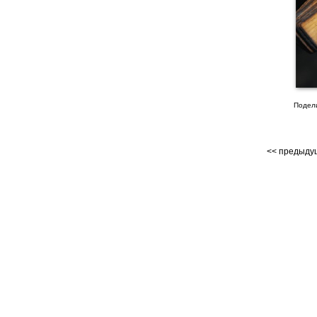
Подел
<< предыд