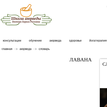
консультации
обучение
аюрведа
здоровье
йогатерапия
главная
аюрведа
словарь
ЛАВАНА
С