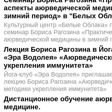
аспекты аюрведической меди
зимний период» в "Белых Обл
Культурный центр «Белые Облака» 
семинар Бориса Рагозина «Практиче
аюрведической медицины в зимний 
Лекция Бориса Рагозина в Йог
«Эра Водолея» «Аюрведическ
укрепления иммунитета»
Йога-клуб «Эра Водолея» приглашае
лекцию Бориса Рагозина «Аюрведич
методики укрепления иммунитета»
Дистанционное обучение аюр
медицине.