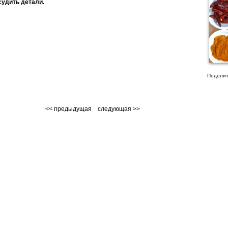
удить детали.
Поделит
<< предыдущая
следующая >>