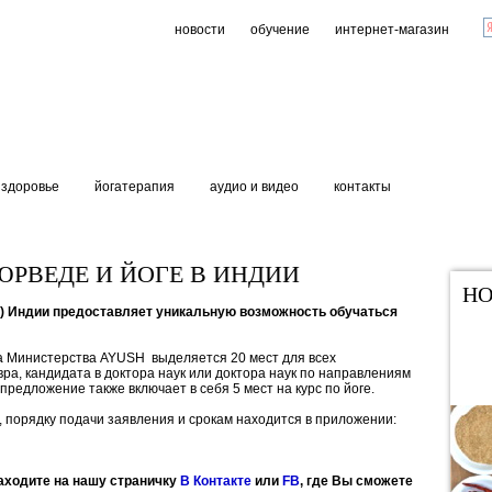
новости
обучение
интернет-магазин
здоровье
йогатерапия
аудио и видео
контакты
ЮРВЕДЕ И ЙОГЕ В ИНДИИ
НО
R) Индии предоставляет уникальную возможность обучаться
а Министерства AYUSH выделяется 20 мест для всех
ра, кандидата в доктора наук или доктора наук по направлениям
 предложение также включает в себя 5 мест на курс по йоге.
 порядку подачи заявления и срокам находится в приложении:
аходите на нашу страничку
В Контакте
или
FB
, где Вы сможете