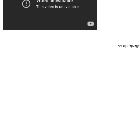
<< предыд