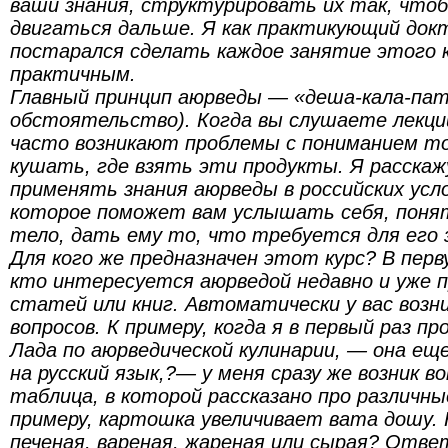
ваши знания, структурировать их так, что
двигаться дальше. Я как практикующий док
постарался сделать каждое занятие этого 
практичным.
Главный принцип аюрведы — «деша-кала-пат
обстоятельство). Когда вы слушаете лекции
часто возникают проблемы с пониманием тог
кушать, где взять эти продукты. Я расскажу
применять знания аюрведы в российских усл
которое поможет вам услышать себя, поня
тело, дать ему то, что требуется для его 
Для кого же предназначен этот курс? В перв
кто интересуется аюрведой недавно и уже п
статей или книг. Автоматически у вас воз
вопросов. К примеру, когда я в первый раз п
Лада по аюрведической кулинарии, — она ещ
на русский язык,?— у меня сразу же возник в
таблица, в которой рассказано про различны
примеру, картошка увеличивает вата дошу. 
печеная, вареная, жареная или сырая? Отве