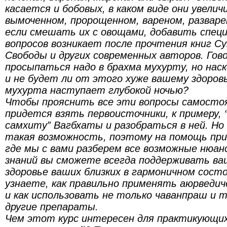
касается и бобовых, в каком виде они увели
вымоченном, пророщенном, вареном, разваре
если смешать их с овощами, добавить спец
вопросов возникает после прочтения книг С
Свободы и других современных авторов. Гов
просыпаться надо в брахма мухурту, но нас
и не будет ли от этого хуже вашему здоров
мухурта наступает глубокой ночью?
Чтобы прояснить все эти вопросы самосто
придется взять первоисточники, к примеру,
самхиту” Вагбхаты и разобраться в ней. Но 
такая возможность, поэтому на помощь при
где мы с вами разберем все возможные нюа
знаний вы сможете всегда поддерживать ва
здоровье ваших близких в гармоничном состо
узнаете, как правильно применять аюрведич
и как использовать не только чаванпраш и т
другие препараты.
Чем этот курс интересен для практикующих