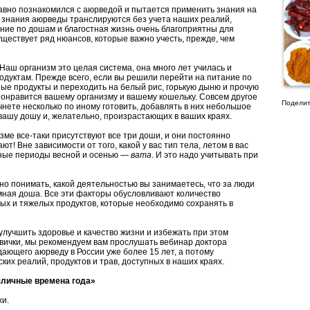
авно познакомился с аюрведой и пытается применить знания на
то знания аюрведы транслируются без учета наших реалий,
ние по дошам и благостная жизнь очень благоприятны для
уществует ряд нюансов, которые важно учесть, прежде, чем
 Наш организм это целая система, она много лет училась и
дуктам. Прежде всего, если вы решили перейти на питание по
ные продукты и переходить на белый рис, горькую дыню и прочую
 понравится вашему организму и вашему кошельку. Совсем другое
Поделит
нете несколько по иному готовить, добавлять в них небольшое
вашу дошу и, желательно, произрастающих в ваших краях.
изме все-таки присутствуют все три доши, и они постоянно
т! Вне зависимости от того, какой у вас тип тела, летом в вас
дные периоды весной и осенью —
вата
. И это надо учитывать при
но понимать, какой деятельностью вы занимаетесь, что за люди
лемная доша. Все эти факторы обусловливают количество
ых и тяжелых продуктов, которые необходимо сохранять в
улучшить здоровье и качество жизни и избежать при этом
вички, мы рекомендуем вам прослушать вебинар доктора
дающего аюрведу в России уже более 15 лет, а потому
их реалий, продуктов и трав, доступных в наших краях.
зличные времена года»
хи.