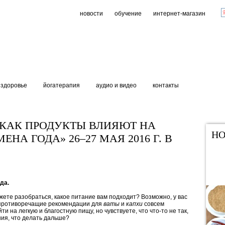
новости
обучение
интернет-магазин
здоровье
йогатерапия
аудио и видео
контакты
 «КАК ПРОДУКТЫ ВЛИЯЮТ НА
НО
НА ГОДА» 26–27 МАЯ 2016 Г. В
да.
жете разобраться, какое питание вам подходит? Возможно, у вас
 противоречащие рекомендации для
ваты
и
капхи
совсем
и на легкую и благостную пищу, но чувствуете, что что-то не так,
ния, что делать дальше?