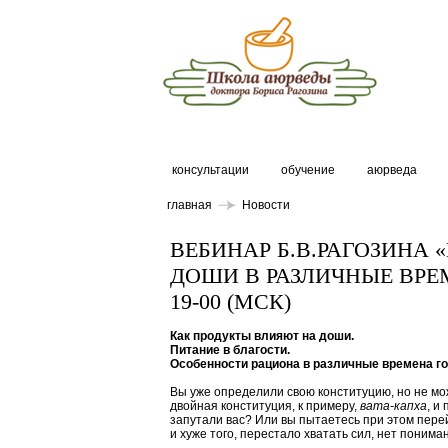
консультации
обучение
аюрведа
главная
Новости
ВЕБИНАР Б.В.РАГОЗИНА
ДОШИ В РАЗЛИЧНЫЕ ВРЕМЕ
19-00 (МСК)
Как продукты влияют на доши.
Питание в благости.
Особенности рациона в различные времена го
Вы уже определили свою конституцию, но не мо
двойная конституция, к примеру,
вата-капха
, и
запутали вас? Или вы пытаетесь при этом перейт
и хуже того, перестало хватать сил, нет понима