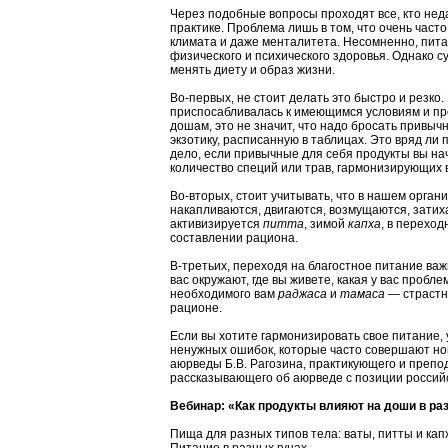
Через подобные вопросы проходят все, кто нед
практике. Проблема лишь в том, что очень час
климата и даже менталитета. Несомненно, пита
физического и психического здоровья. Однако с
менять диету и образ жизни.
Во-первых, не стоит делать это быстро и резко.
приспосабливалась к имеющимся условиям и про
дошам, это не значит, что надо бросать привыч
экзотику, расписанную в таблицах. Это вряд ли
дело, если привычные для себя продукты вы нач
количество специй или трав, гармонизирующих 
Во-вторых, стоит учитывать, что в нашем орган
накапливаются, двигаются, возмущаются, затихаю
активизируется
питта
, зимой
капха
, в перехо
составлении рациона.
В-третьих, переходя на благостное питание важ
вас окружают, где вы живете, какая у вас проб
необходимого вам
раджаса
и
тамаса
— страстн
рационе.
Если вы хотите гармонизировать свое питание, 
ненужных ошибок, которые часто совершают но
аюрведы Б.В. Рагозина, практикующего и препо
рассказывающего об аюрведе с позиции российск
Вебинар: «Как продукты влияют на доши в ра
Пища для разных типов тела: ваты, питты и кап