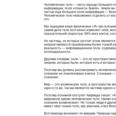
Человеческое тело — часть гораздо большего п
информации, поля «планеты Земля». Земля же
частью еще большего поля информации — Всел
Человеческое тело невозможно отделить от кос
это.
Мы ощущаем наше физическое «Я» как осязаемы
самом деле тело постоянно изменяет себя, вос
поразительной скоростью: 98% всех клеток, сос
Но частицы, из которых состоит атом, являютс
энергия являются проявлением более тонкой ре
реальность — информационное поле, содержаще
потенциальности.
Другими словами, поле — это не пространствен
энергии, которые были, которые есть и которые
Поэтому мы должны рассматривать человеческое
сознание не локализовано в мозге. Сознание —
сознания.
Мир — это космическое тело, а пространство вн
одно и то же, так как являются частями одного и
Поэтому основной постулат Аюрведы гласит: «Ка
макрокосм; каково человеческое тело, таково и 
сознание космическое». Не только люди и други
имеет свое тонкое тело, как, впрочем, и вся Все
Вся природа возникает из вакуума. Природа на