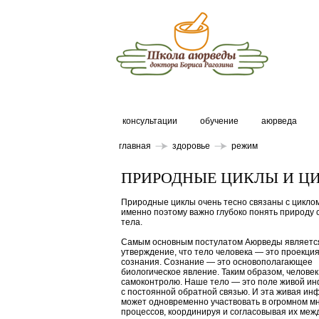
консультации
обучение
аюрведа
главная
здоровье
режим
ПРИРОДНЫЕ ЦИКЛЫ И Ц
Природные циклы очень тесно связаны с циклом
именно поэтому важно глубоко понять природу 
тела.
Самым основным постулатом Аюрведы являетс
утверждение, что тело человека — это проекция
сознания. Сознание — это основополагающее
биологическое явление. Таким образом, человек
самоконтролю. Наше тело — это поле живой и
с постоянной обратной связью. И эта живая и
может одновременно участвовать в огромном м
процессов, координируя и согласовывая их межд