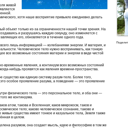
оля живой
 является
енной.
мического, хотя наше восприятие привыкло ежедневно делать
й объект только из-за ограниченности нашей точки зрения. На
создаваясь и разрушаясь каждую секунду, оно изменяется с
тавляющих его, обновляется в течение одного года.
Поделит
я всего лишь информацией — колебаниями энергии. И материя, и
альности. Человеческое тело нужно воспринимать, как тонкую
е все возможные состояния материи и энергии в виде чистой
но-временные явления, а континуум всех возможных состояний
 когда-нибудь проявятся как явления времени-пространства.
 существо как единую систему разум-тело. Более того,
 это особое проявление разума, а поведение — это проявление
утри физического тела — это персональное тело, и оба они —
 того же континуума.
ков атом, такова и Вселенная; каков микрокосм, таков и
космическое тело; каково человеческое сознание, таково и
е живые существа имеют тонкое и казуальное тела, Земля также
лённая в целом.
делена разумом, она создает мысль, идею и философию в том же