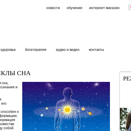
новости
обучение
интернет-магазин
здоровье
йогатерапия
аудио и видео
контакты
ИКЛЫ СНА
Р
 сна,
сознания и
я
 его
 способен к
нформации,
нформация
ножестве
у собой.