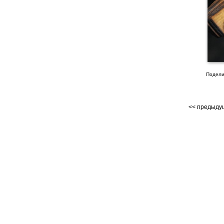
Подели
<< предыд