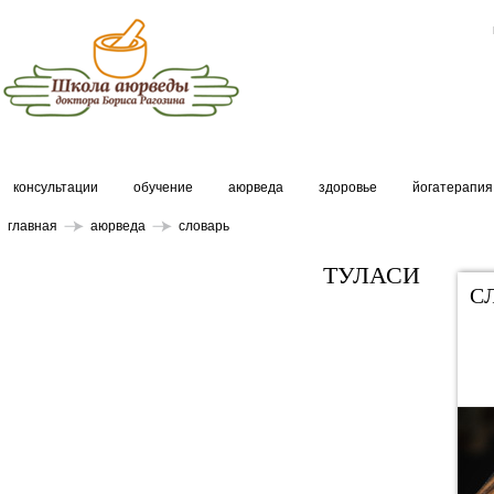
консультации
обучение
аюрведа
здоровье
йогатерапия
главная
аюрведа
словарь
ТУЛАСИ
С