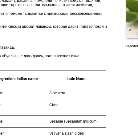
сидант, расаяна, – омолодит, очистит кожу от токсинов,
ладает противовоспалительными, антисептическими,
ет и поможет справится с признаками преждевременного
гкий свежий аромат лаванды, которая дарит чувство покоя и
Поделит
лаванда.
«Вуаль», не дожидаясь, пока высохнет кожа.
ngredient Indian name
Latin Name
ri
Aloe vera
t
Ghee
tel
Sesame (Sesamum
indicum)
er
Vetiveria
zizanioides