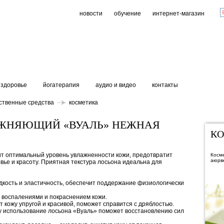
новости
обучение
интернет-магазин
здоровье
йогатерапия
аудио и видео
контакты
ственные средства
косметика
АЖНЯЮЩИЙ «ВУАЛЬ» НЕЖНАЯ
К
т оптимальный уровень увлажненности кожи, предотвратит
Косме
аюрв
вье и красоту. Приятная текстура лосьона идеальна для
адкость и эластичность, обеспечит поддержание физиологически
 воспалениями и покраснением кожи.
 кожу упругой и красивой, поможет справится с дряблостью.
у использование лосьона «Вуаль» поможет восстановлению сил