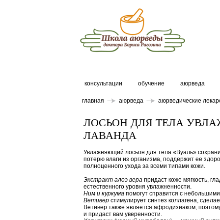
консультации
обучение
аюрведа
главная
аюрведа
аюрведические лекар
ЛОСЬОН ДЛЯ ТЕЛА УВЛ
ЛАВАНДА
Увлажняющий лосьон для тела «Вуаль» сохрани
потерю влаги из организма, поддержит ее здоро
полноценного ухода за всеми типами кожи.
Экстракт алоэ вера
придаст коже мягкость, гл
естественного уровня увлажненности.
Ним и куркума
помогут справится с небольшими
Ветивер
стимулирует синтез коллагена, сделает
Ветивер также является афродизиаком, поэтом
и придаст вам уверенности.