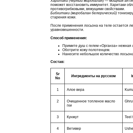
Харитаки (черный миробалан)
— мощный антиок
поможет восстановить иммунитет. Харитаки об
противогрибковыми, вяжущими свойствами.
Бибхитаки (миробалан белерический)
тонизиру
старения кожи.
После применения лосьона на теле остается ле
уравновешенности.
Способ применения:
Примите душ с гелем «Органза» нежная 
Оботрите кожу полотенцем.
Нанесите небольшое количество лосьона 
Состав:
Sr
Ингредиенты на русском
I
No
1
Алое вера
Kuma
2
Очищенное топленое масло
Ghru
гхи
3
Кунжут
Teel 
4
Ветивер
Ushe