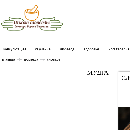
консультации
обучение
аюрведа
здоровье
йогатерапия
главная
аюрведа
словарь
МУДРА
СЛ