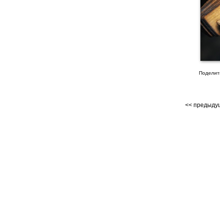
Поделит
<< предыд