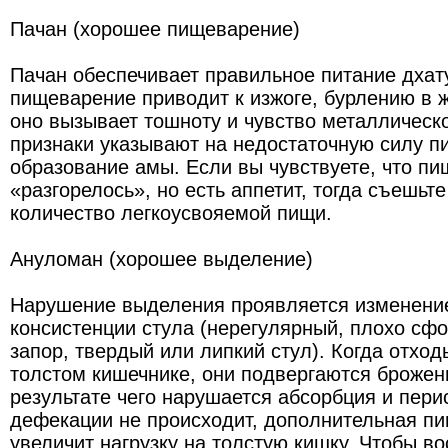
Пачан (хорошее пищеварение)
Пачан обеспечивает правильное питание дхат
пищеварение приводит к изжоге, бурлению в ж
оно вызывает тошноту и чувство металлическо
признаки указывают на недостаточную силу п
образование амы. Если вы чувствуете, что п
«разгорелось», но есть аппетит, тогда съешьт
количество легкоусвояемой пищи.
Ануломан (хорошее выделение)
Нарушение выделения проявляется изменени
консистенции стула (нерегулярный, плохо сф
запор, твердый или липкий стул). Когда отхо
толстом кишечнике, они подвергаются брожен
результате чего нарушается абсорбция и пери
дефекации не происходит, дополнительная п
увеличит нагрузку на толстую кишку. Чтобы в