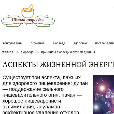
консультации
обучение
аюрведа
здоровье
йогатерапия
главная
аюрведа
принципы аюрведической медицины
АСПЕКТЫ ЖИЗНЕННОЙ ЭНЕРГ
Существует три аспекта, важных
для здорового пищеварения: дипан
— поддержание сильного
пищеварительного огня, пачан —
хорошее пищеварение и
ассимиляция, ануламан —
эффективное удаление отходов.