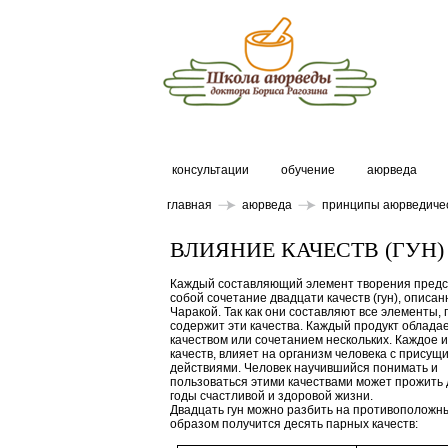
консультации
обучение
аюрведа
главная
аюрведа
принципы аюрведиче
ВЛИЯНИЕ КАЧЕСТВ (ГУН
Каждый составляющий элемент творения предс
собой сочетание двадцати качеств (гун), описа
Чаракой. Так как они составляют все элементы,
содержит эти качества. Каждый продукт облада
качеством или сочетанием нескольких. Каждое и
качеств, влияет на организм человека с присущ
действиями. Человек научившийся понимать и
пользоваться этими качествами может прожить 
годы счастливой и здоровой жизни.
Двадцать гун можно разбить на противоположн
образом получится десять парных качеств: