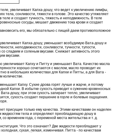
теле, увеличивает Капха-дошу, что ведет к увеличению лимфы,
ях тела, сонливости, тяжести в голове. Это качество утяжеляет
теле и создает тучность, тяжесть и неподвижность. В теле
кровеносные сосуды, мешает движению тока крови и создает
уравновесить его, мы обязательно с пищей даем противоположное
 увеличивает Капха-дошу, уменьшает возбудимую Вата-дошу и
лености, неподвижности, сонливости, тучности, тупости,
 со сладким и соленым вкусами. Снижает активность этого
щим вкусами.
о увеличивает Капху и Питту и уменьшает Вата. Качество масла
 и пряности хорошо сочетаются с маслом, масло проводит их
тно в небольших количествах для Капхи и Питты, а для Вата -
м количестве.
уменьшает Капху. Сухие дрова горят лучше и жарче, и потому
одной Капхи. В избытке сухость приводит к сужению кровеносных
 Вата-дошу, при этом сухость запирает тепло, увеличивает
шится, сухость создает першение в горле и болевые ощущения.
горя.
еет присущие только ему качества. Этими качествами он наделен
ем жидкостям тела и определяют преобладающую дошу в
, со временем года, с переменой места жительства и т. д.
онституция. Что это означает? Две жидкости преобладают у
 холодная, сухая, легкая, изменчивая. Питта - по качествам