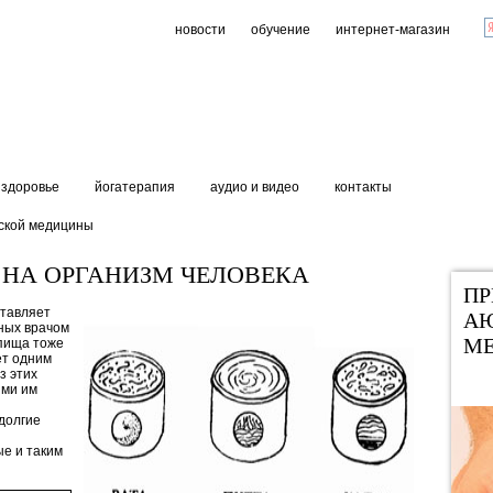
новости
обучение
интернет-магазин
здоровье
йогатерапия
аудио и видео
контакты
ской медицины
) НА ОРГАНИЗМ ЧЕЛОВЕКА
П
тавляет
А
нных врачом
М
 пища тоже
ет одним
з этих
ими им
долгие
ые и таким