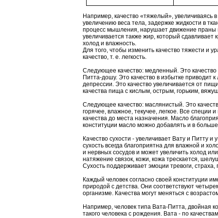
Например, качество «тяжелый», увеличиваясь в 
увеличению веса тела, задержке жидкости в ткан
процесс мышления, нарушает движение праны в 
увеличивается также жир, который сдавливает 
холод и влажность.
Для того, чтобы изменить качество тяжести и 
качество, т. е. легкость.
Следующее качество: медленный. Это качество
Питта-дошу. Это качество в избытке приводит к 
депрессии. Это качество увеличивается от пищи
качества пища с кислым, острым, горьким, вяжу
Следующее качество: маслянистый. Это качеств
горячее, влажное, текучее, легкое. Все специи
качества до места назначения. Масло благоприя
конституции масло можно добавлять и в больше
Качество сухости - увеличивает Вату и Питту и 
сухость всегда благоприятна для влажной и хол
и нервных сосудов и может увеличить холод или
натяжение связок, кожи, кожа трескается, шелу
Сухость поддерживает эмоции тревоги, страха, 
Каждый человек согласно своей конституции им
природой с детства. Они соответствуют четыр
организме. Качества могут меняться с возрастом
Например, человек типа Вата-Питта, двойная к
такого человека с рождения. Вата - по качествам