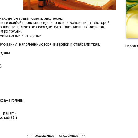
а
ходятся травы, смеси, рис, песок.
т в особой парильне, сидячего или лежачего типа, в которой
анное тело легко освобождается от накопленных токсинов.
м из трубки.
ми маслами и отварами.
чую ванну, наполненную горячей водой и отварами трав.
Поделит
еданы
)
ассажа головы
 Thailam)
hadi Oil)
<< предыдущая
следующая >>