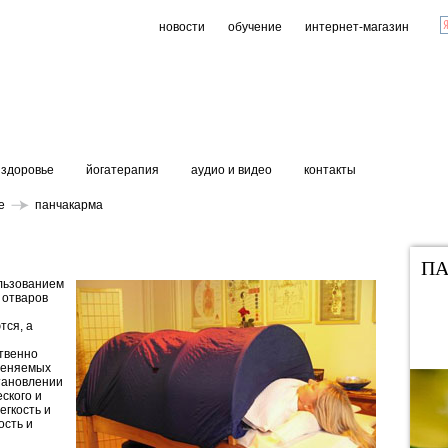
новости
обучение
интернет-магазин
здоровье
йогатерапия
аудио и видео
контакты
е
панчакарма
П
ользованием
 отваров
тся, а
ственно
именяемых
тановлении
ского и
егкость и
ость и