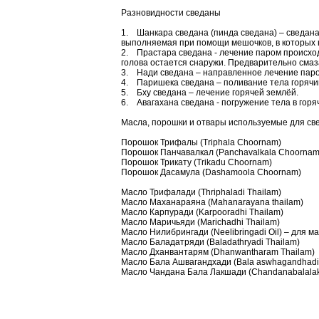
Разновидности cведаны
1. Шанкара сведана (пинда сведана) – сведан
выполняемая при помощи мешочков, в которых на
2. Прастара сведана - лечение паром происходи
голова остается снаружи. Предварительно смаз
3. Нади сведана – направленное лечение паро
4. Паришека сведана – поливание тела горячи
5. Бху сведана – лечение горячей землёй.
6. Авагахана сведана - погружение тела в горя
Масла, порошки и отвары используемые для св
Порошок Трифалы (Triphala Choornam)
Порошок Панчавалкал (Panchavalkala Choornam
Порошок Трикату (Trikadu Choornam)
Порошок Дасамула (Dashamoola Choornam)
Масло Трифалади (Thriphaladi Thailam)
Масло Маханараяна (Mahanarayana thailam)
Масло Карпуради (Karpooradhi Thailam)
Масло Маричьяди (Marichadhi Thailam)
Масло Нилибрингади (Neelibringadi Oil) – для м
Масло Баладатряди (Baladathryadi Thailam)
Масло Дханвантарям (Dhanwantharam Thailam)
Масло Бала Ашвагандхади (Bala aswhagandhadi
Масло Чандана Бала Лакшади (Chandanabalalaks