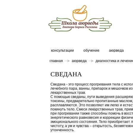
консультации
обучение
аюрведа
главная
аюрведа
диагностика и лечени
СВЕДАНА
Сведана - это процесс прогревания тела с исп
лечебного пара, ванны, припарок и мешочков из
лекарственных трав.
С помощью сведаны, пути выведения расширяю
токсины, предварительно пропитанные маслом,
расплавляются. Это позволяет им легко и есте
покинуть тело. Смеси лекарственных трав, пр
при прогревании также способны помочь в восс
энергетического равновесия и коррекции физиче
эмоционального состояния. Тело приобретает л
чистоту, а ум и чувства – открытость, безмятежн
утонченность.