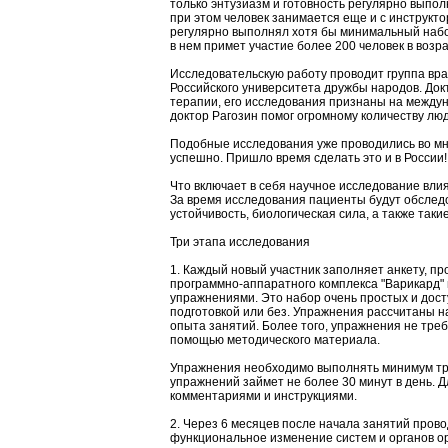
только энтузиазм и готовность регулярно выпо
при этом человек занимается еще и с инструкто
регулярно выполнял хотя бы минимальный набо
в нем примет участие более 200 человек в возрас
Исследовательскую работу проводит группа вр
Российского университета дружбы народов. До
терапии, его исследования признаны на между
доктор Рагозин помог огромному количеству люд
Подобные исследования уже проводились во мн
успешно. Пришло время сделать это и в России!
Что включает в себя научное исследование влия
За время исследования пациенты будут обслед
устойчивость, биологическая сила, а также так
Три этапа исследования
1. Каждый новый участник заполняет анкету, п
программно-аппаратного комплекса "Варикард" 
упражнениями. Это набор очень простых и дост
подготовкой или без. Упражнения рассчитаны н
опыта занятий. Более того, упражнения не треб
помощью методического материала.
Упражнения необходимо выполнять минимум три 
упражнений займет не более 30 минут в день. Д
комментариями и инструкциями.
2. Через 6 месяцев после начала занятий пров
функциональное изменение систем и органов о