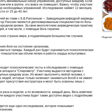
лнять минимальный набор упражнений, доступных каждому. Если
ром или в группе, это вовсе не помешает. Важно, чтобы участник
р необходимых упражнений. Исследование займет 12 месяцев,
те от 25 до 40 лет.
ачей во главе с Б.В.Рагозиным — Заведующим кафедрой аюрведы
ктор Рагозин является дипломированным специалистом по йога-
народном уровне. За свою многолетнюю аюрведическую практику
ей, в том числе, с помощью йога-терапии.
огих странах мира, в подавляющем большинстве случаев
Поделит
ния йоги на состояние организма.
оваться трижды. Каждый раз будет оцениваться психологическая
ие показатели как объем легких и работа сердца испытуемых.
роходит психологические тесты и обследование с помощью
и аппарата "Спирометр". Участнику выдается методичка с
упных каждому асан. Их может выполнять любой человек, с
а людей, которые только начинают заниматься йогой и не имеют
уют присутствия инструктора и могут быть освоены лишь с
раза в неделю, а по возможности, каждый день. Весь комплекс
ля каждого участника будет также доступно видео с подробными
одится еще одно исследование, которое показывает
рганизма.