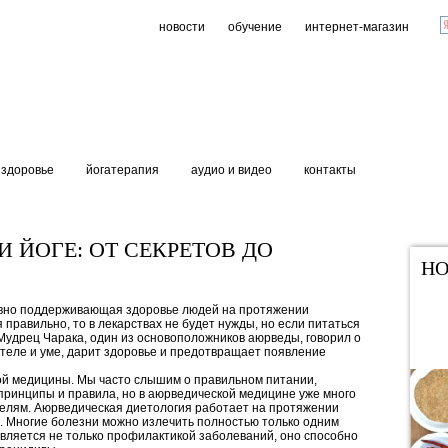
новости
обучение
интернет-магазин
здоровье
йогатерапия
аудио и видео
контакты
 ЙОГЕ: ОТ СЕКРЕТОВ ДО
НО
ивно поддерживающая здоровье людей на протяжении
я правильно, то в лекарствах не будет нужды, но если питаться
 Мудрец Чарака, один из основоположников аюрведы, говорил о
 теле и уме, дарит здоровье и предотвращает появление
ой медицины. Мы часто слышим о правильном питании,
принципы и правила, но в аюрведической медицине уже много
целям. Аюрведическая диетология работает на протяжении
. Многие болезни можно излечить полностью только одним
вляется не только профилактикой заболеваний, оно способно