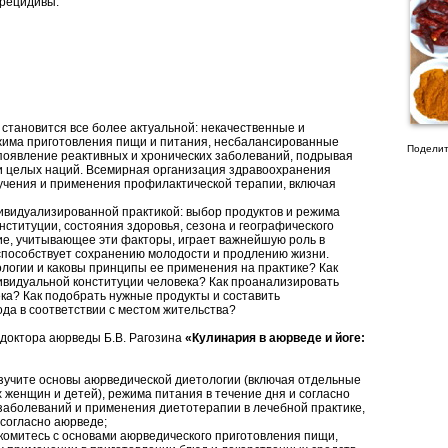
 рецидивы.
становится все более актуальной: некачественные и
жима приготовления пищи и питания, несбалансированные
Поделит
появление реактивных и хронических заболеваний, подрывая
 и целых наций. Всемирная организация здравоохранения
учения и применения профилактической терапии, включая
ивидуализированной практикой: выбор продуктов и режима
нституции, состояния здоровья, сезона и географического
е, учитывающее эти факторы, играет важнейшую роль в
 способствует сохранению молодости и продлению жизни.
логии и каковы принципы ее применения на практике? Как
ивидуальной конституции человека? Как проанализировать
ека? Как подобрать нужные продукты и составить
да в соответствии с местом жительства?
 доктора аюрведы Б.В. Рагозина
«Кулинария в аюрведе и йоге:
изучите основы аюрведической диетологии (включая отдельные
 женщин и детей), режима питания в течение дня и согласно
заболеваний и применения диетотерапии в лечебной практике,
согласно аюрведе;
акомитесь с основами аюрведического приготовления пищи,