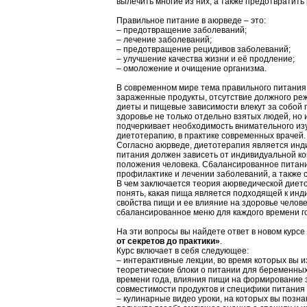
вылечить многие из них, а также предотвратить
Правильное питание в аюрведе – это:
– предотвращение заболеваний;
– лечение заболеваний;
– предотвращение рецидивов заболеваний;
– улучшение качества жизни и её продление;
– омоложение и очищение организма.
В современном мире тема правильного питания 
зараженные продукты, отсутствие должного ре
диеты и пищевые зависимости влекут за собой 
здоровье не только отдельно взятых людей, но
подчеркивает необходимость внимательного из
диетотерапию, в практике современных врачей.
Согласно аюрведе, диетотерапия является инд
питания должен зависеть от индивидуальной ко
положения человека. Сбалансированное питани
профилактике и лечении заболеваний, а также
В чем заключается теория аюрведической дието
понять, какая пища является подходящей к инд
свойства пищи и ее влияние на здоровье челов
сбалансированное меню для каждого времени го
На эти вопросы вы найдете ответ в новом курсе
от секретов до практики»
.
Курс включает в себя следующее:
– интерактивные лекции, во время которых вы 
теоретические блоки о питании для беременных
времени года, влияния пищи на формирование 
совместимости продуктов и специфики питания 
– кулинарные видео уроки, на которых вы позн