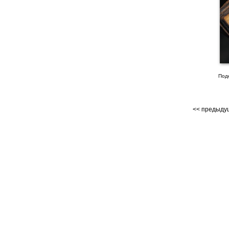
Под
<< предыд