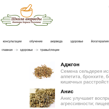
консультации
обучение
аюрведа
здоровье
йогатерапия
главная
здоровье
травы/специи
Аджгон
Семена сельдерея ис
аппетита, бронхите, б
кишечных расстройст
Анис
Анис улучшает воспри
агрессивности; пище