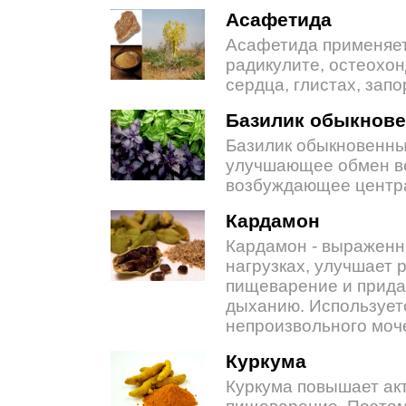
Асафетида
Асафетида применяет
радикулите, остеохон
сердца, глистах, запо
Базилик обыкнов
Базилик обыкновенны
улучшающее обмен ве
возбуждающее центра
Кардамон
Кардамон - выраженн
нагрузках, улучшает
пищеварение и прида
дыханию. Используетс
непроизвольного моч
Куркума
Куркума повышает ак