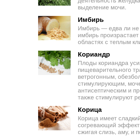
деятельность желудка
выделение мочи.
Имбирь
Имбирь — едва ли не 
имбирь произрастает 
областях с теплым кл
Кориандр
Плоды кориандра уси
пищеварительного тр
ветрогонным, обезбо
стимулирующим, моч
антисептическим и п
также стимулируют р
Корица
Корица имеет сладкий
согревающий эффект н
сжигая слизь, аму, и 