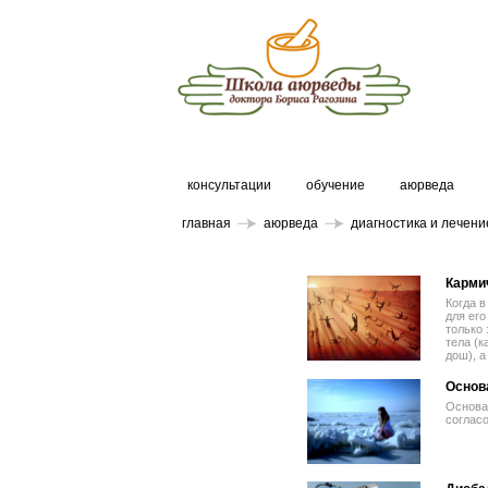
консультации
обучение
аюрведа
главная
аюрведа
диагностика и лечени
Карми
Когда в
для его
только 
тела (к
дош), а
Основ
Основа 
соглас