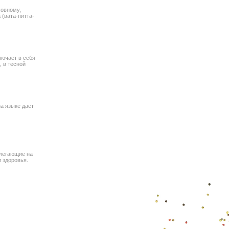
ховному,
(вата-питта-
лючает в себя
 в тесной
а языке дает
олегающие на
 здоровья.