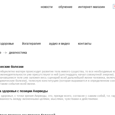
новости
обучение
интернет-магазин
здоровье
йогатерапия
аудио и видео
контакты
е
диагностика
ческие болезни
 яйцеклетке матери происходит развитие тела живого существа, то все необходимые 
 жизнедеятельности уже присутствуют в ней (шестнадцать начал совокупной энергии).
зачавшемся теле уже заложен весь сценарий всей дальнейшей жизни человека, включ
армические болезни), телесную конституцию (которая выражается в определенном со
 также события всей жизни.
а здоровья с позиции Аюрведы
здоровья, с точки зрения Аюрведы, это, прежде всего, согласие с самим собой, т.е. г
ованность между жизненными целями, мыслями, чувствами и действиями.