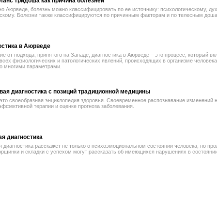
ланс тридоша как причина болезней
о Аюрведе, болезнь можно классифицировать по ее источнику: психологическому, ду
скому. Болезни также классифицируются по причинным факторам и по телесным доша 
остика в Аюрведе
ие от подхода, принятого на Западе, диагностика в Аюрведе – это процесс, который вк
всех физиологических и патологических явлений, происходящих в организме человека,
со многими параметрами.
вая диагностика с позиций традиционной медицины
это своеобразная энциклопедия здоровья. Своевременное распознавание изменений н
эффективной терапии и оценке прогноза заболевания.
ая диагностика
 диагностика расскажет не только о психоэмоциональном состоянии человека, но пр
орщинки и складки с успехом могут рассказать об имеющихся нарушениях в состоянии