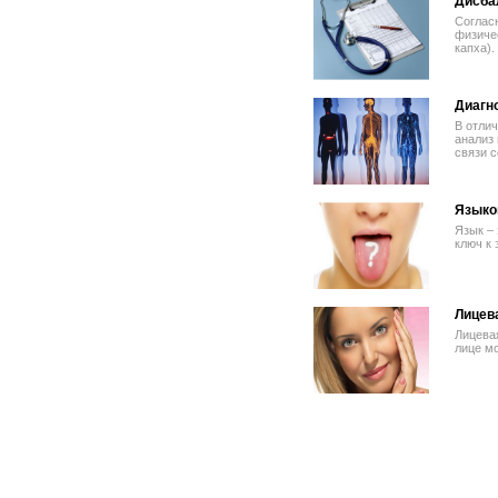
Дисба
Согласн
физиче
капха).
Диагн
В отлич
анализ 
связи 
Языко
Язык – 
ключ к 
Лицев
Лицевая
лице м