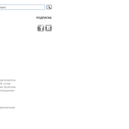
подписка
компоненты
 В этом
ая болезни
отношении
армоничная