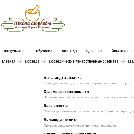
консультации
обучение
аюрведа
здоровье
йогатерапия
главная
аюрведа
аюрведические лекарственные средства
ава
Ашвагандха авалеха
Тоник для мужчин, усилитель энергии, уменьшает стресс
Брахма расаяна авалеха
Психические и психологических расстройства, слабая па
Васа авалеха
Слабая дыхательная система, кашель, бронхиты, простуд
Вильвади авалеха
Синдром раздраженного кишечника, анорексия