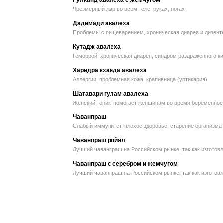
Гулканд авалеха с жемчугом
Чрезмерный жар во всем теле, руках, ногах
Дадимади авалеха
Проблемы с пищеварением, хроническая диарея и дизент
Кутадж авалеха
Геморрой, хроническая диарея, синдром раздраженного ки
Харидра кханда авалеха
Аллергии, проблемная кожа, крапивница (уртикария)
Шатавари гулам авалеха
Женский тоник, помогает женщинам во время беременнос
Чаванпраш
Слабый иммунитет, плохое здоровье, старение организма
Чаванпраш ройял
Лучший чаванпраш на Российском рынке, так как изготовл
Чаванпраш с серебром и жемчугом
Лучший чаванпраш на Российском рынке, так как изготовл