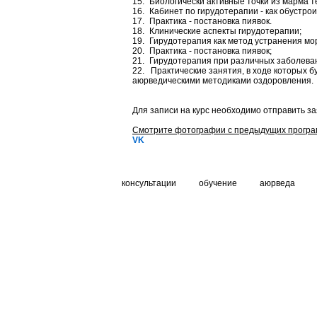
15.
Биологически активные точки из марма т
16.
Кабинет по гирудотерапии - как обустро
17.
Практика - постановка пиявок.
18.
Клинические аспекты гирудотерапии;
19.
Гирудотерапия как метод устранения мо
20.
Практика - постановка пиявок;
21.
Гирудотерапия при различных заболева
22. Практические занятия, в ходе которых 
аюрведическими методиками оздоровления.
Для записи на курс необходимо отправить за
Смотрите фотографии с предыдущих програ
VK
консультации
обучение
аюрведа