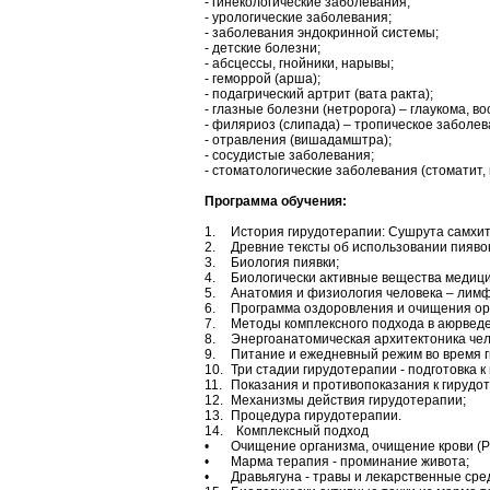
- гинекологические заболевания;
- урологические заболевания;
- заболевания эндокринной системы;
- детские болезни;
- абсцессы, гнойники, нарывы;
- геморрой (арша);
- подагрический артрит (вата ракта);
- глазные болезни (нетророга) – глаукома, в
- филяриоз (слипада) – тропическое заболе
- отравления (вишадамштра);
- сосудистые заболевания;
- стоматологические заболевания (стоматит, к
Программа обучения:
1.
История гирудотерапии: Сушрута самхит
2.
Древние тексты об использовании пияво
3.
Биология пиявки;
4.
Биологически активные вещества медици
5.
Анатомия и физиология человека – лим
6.
Программа оздоровления и очищения ор
7.
Методы комплексного подхода в аюрведе
8.
Энергоанатомическая архитектоника чел
9.
Питание и ежедневный режим во время 
10.
Три стадии гирудотерапии - подготовка 
11.
Показания и противопоказания к гирудо
12.
Механизмы действия гирудотерапии;
13.
Процедура гирудотерапии.
14. Комплексный подход
•
Очищение организма, очищение крови (Р
•
Марма терапия - проминание живота;
•
Дравьягуна - травы и лекарственные сре