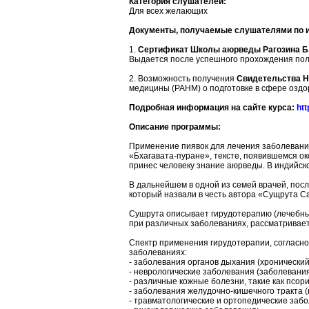
Категория слушателей:
Для всех желающих
Документы, получаемые слушателями по и
1.
Сертификат Школы аюрведы Рагозина Б
Выдается после успешного прохождения по
2. Возможность получения
Свидетельства Н
медицины (РАНМ) о подготовке в сфере озд
Подробная информация на сайте курса:
htt
Описание программы:
Применение пиявок для лечения заболеваний
«Бхагавата-пуране», тексте, появившемся ок
принес человеку знание аюрведы. В индийск
В дальнейшем в одной из семей врачей, посл
который назвали в честь автора «Сущрута Са
Сушрута описывает гирудотерапию (лечебны
при различных заболеваниях, рассматривает
Спектр применения гирудотерапии, согласн
заболеваниях:
- заболевания органов дыхания (хронический
- неврологические заболевания (заболевания
- различные кожные болезни, такие как псори
- заболевания желудочно-кишечного тракта (га
- травматологические и ортопедические заб