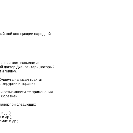
сийской ассоциации народной
о пиявках появилось в
ый доктор Дханвантари, который
 и пиявку.
Сушрута написал трактат,
 хирургии и терапии.
 и возможности ее применения
 болезней.
иявок при следующих
и др.);
и др.);
мит, и др.;