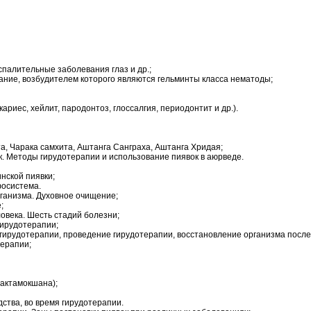
оспалительные заболевания глаз и др.;
вание, возбудителем которого являются гельминты класса нематоды;
ариес, хейлит, пародонтоз, глоссалгия, периодонтит и др.).
а, Чарака самхита, Аштанга Санграха, Аштанга Хридая;
к. Методы гирудотерапии и использование пиявок в аюрведе.
нской пиявки;
фосистема.
ганизма. Духовное очищение;
;
овека. Шесть стадий болезни;
гирудотерапии;
к гирудотерапии, проведение гирудотерапии, восстановление организма после
терапии;
актамокшана);
дства, во время гирудотерапии.