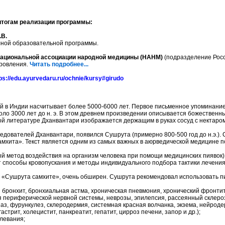
тогам реализации программы:
.В.
лной образовательной программы.
ациональной ассоциации народной медицины (НАНМ)
(подразделение Рос
оровления.
Читать подробнее...
ps://edu.ayurvedaru.ru/ochnie/kursy#girudo
 в Индии насчитывает более 5000-6000 лет. Первое письменное упоминание 
оло 3000 лет до н. э. В этом древнем произведении описывается божественн
ой литературе Дханвантари изображается держащим в руках сосуд с нектаром
едователей Дханвантари, появился Сушрута (примерно 800-500 год до н.э.). 
мхита». Текст является одним из самых важных в аюрведической медицине по
й метод воздействия на организм человека при помощи медицинских пиявок)
 способы кровопускания и методы индивидуального подбора тактики лечения
о «Сушрута самхите», очень обширен. Сушрута рекомендовал использовать п
 бронхит, бронхиальная астма, хроническая пневмония, хронический фронтит 
 периферической нервной системы, неврозы, эпилепсия, рассеянный склероз 
аз, фурункулез, склеродермия, системная красная волчанка, экзема, нейродер
стрит, холецистит, панкреатит, гепатит, цирроз печени, запор и др.);
олевания;