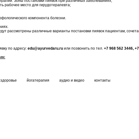
ерапии. Зоны постановки пиявок при различных заболеваниях;
ить рабочее место для гирудотерапевта;
рфологического компонента болезни.
ниях.
будут рассмотрены различные варианты постановки пиявок пациентам, сочета
явку по адресу:
edu@ayurvedaru.ru
или позвонить по тел.
+7 968 562 3446, +
мм:
здоровье
йогатерапия
аудио и видео
контакты