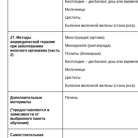
Бесплодие – дисбаланс дош или кармиче
Молочница.
Циститы.
Болезни молочной железы (стана рога).
27. Методы
Менструация (артава).
аюрведической терапии
Меноррагия (рактапрада).
при заболеваниях
женского организма (часть
Полипы (йониарша).
2)
Бесплодие – дисбаланс дош или кармиче
Молочница.
Циститы.
Болезни молочной железы (стана рога).
Дополнительные
Печень
материалы
(*предоставляются в
зависимости от
выбранного пакета
обучения)
Самостоятельная