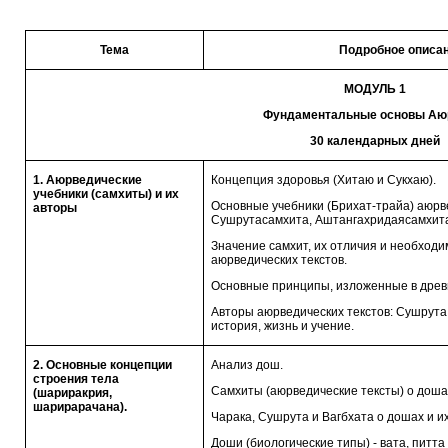
Тема
Подробное описа
МОДУЛЬ 1
Фундаментальные основы А
30 календарных дней
1. Аюрведические
Концепция здоровья (Хитаю и Сукхаю).
учебники (самхиты) и их
Основные учебники (Брихат-трайа) аюрв
авторы
Сушрутасамхита, Аштангахридаясамхит
Значение самхит, их отличия и необходи
аюрведических текстов.
Основные принципы, изложенные в древн
Авторы аюрведических текстов: Сушрута,
история, жизнь и учение.
2. Основные концепции
Анализ дош.
строения тела
Самхиты (аюрведические тексты) о доша
(шариракрия,
шарирарачана).
Чарака, Сушрута и Вагбхата о дошах и их 
Доши (биологические типы) - вата, питта 