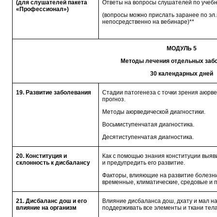
(для слушателей пакета
Ответы на вопросы слушателей по учебн
«Профессионал»)
(вопросы можно прислать заранее по эл.
непосредственно на вебинаре)**
МОДУЛЬ 5
Методы лечения отдельных заб
30 календарных дней
19. Развитие заболевания
Стадии патогенеза с точки зрения аюрв
прогноз.
Методы аюрведической диагностики.
Восьмиступенчатая диагностика.
Десятиступенчатая диагностика.
20. Конституция и
Как с помощью знания конституции выяв
склонность к дисбалансу
и предупредить его развитие.
Факторы, влияющие на развитие болезни
временные, климатические, средовые и пр
21. Дисбаланс дош и его
Влияние дисбаланса дош, дхату и мал на
влияние на организм
поддерживать все элементы и ткани тела