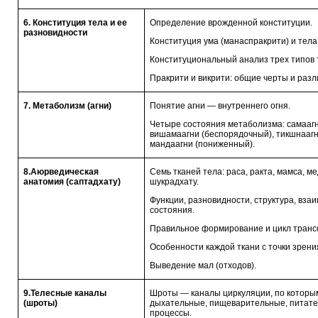
6. Конституция тела и ее
Определение врожденной конституции.
разновидности
Конституция ума (манаспракрити) и тела
Конституциональный анализ трех типов те
Пракрити и викрити: общие черты и разл
7. Метаболизм (агни)
Понятие агни — внутреннего огня.
Четыре состояния метаболизма: самаагн
вишамаагни (беспорядочный), тикшнааг
мандаагни (пониженный).
8.Аюрведическая
Семь тканей тела: раса, ракта, мамса, ме
анатомия (саптадхату)
шукрадхату.
Функции, разновидности, структура, вза
состояния.
Правильное формирование и цикл транс
Особенности каждой ткани с точки зрен
Выведение мал (отходов).
9.Телесные каналы
Шроты — каналы циркуляции, по которы
(шроты)
дыхательные, пищеварительные, питате
процессы.