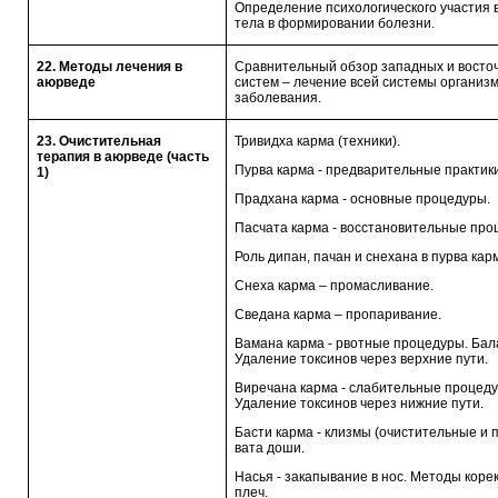
Определение психологического участия в
тела в формировании болезни.
22. Методы лечения в
Сравнительный обзор западных и восто
аюрведе
систем – лечение всей системы организм
заболевания.
23. Очистительная
Тривидха карма (техники).
терапия в аюрведе (часть
Пурва карма - предварительные практики
1)
Прадхана карма - основные процедуры.
Пасчата карма - восстановительные про
Роль дипан, пачан и снехана в пурва ка
Снеха карма – промасливание.
Сведана карма – пропаривание.
Вамана карма - рвотные процедуры. Бал
Удаление токсинов через верхние пути.
Виречана карма - слабительные процеду
Удаление токсинов через нижние пути.
Басти карма - клизмы (очистительные и 
вата доши.
Насья - закапывание в нос. Методы кор
плеч.