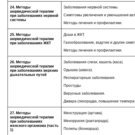
24. Методы
Заболевания нервной системы.
аюрведической терапии
Симптомы увеличения и уменьшения ват
при заболеваниях нервной
системы
Методы лечения и профилактики.
25. Методы
Доши в ЖКТ.
аюрведической терапии
Газообразование, вздутие и другие симп
при заболеваниях ЖКТ
Методы лечения и профилактики.
26. Методы
Заболевания слизи, кашель (каса).
аюрведической терапии
Одышка (шваса).
при заболеваниях верхних
дыхательных путей
Респираторные заболевания.
Простуды.
Вирусные заболевания.
Джвара (лихорадка, повышение темпера
27. Методы
Менструация (артава).
аюрведической терапии
Меноррагия (рактапрада).
при заболеваниях
женского организма (часть
Полипы (йониарша).
1)