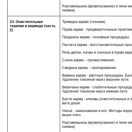
Рактамокшана (кровопускание) и личи чи
пиявок).
23. Очистительная
Тривидха карма (техники).
терапия в аюрведе (часть
Пурва карма - предварительные практики
2)
Прадхана карма - основные процедуры.
Пасчата карма - восстановительные про
Роль дипан, пачан и снехана в пурва ка
Снеха карма – промасливание.
Сведана карма – пропаривание.
Вамана карма - рвотные процедуры. Бал
Удаление токсинов через верхние пути.
Виречана карма - слабительные процеду
Удаление токсинов через нижние пути.
Басти карма - клизмы (очистительные и 
вата доши.
Насья - закапывание в нос. Методы корр
выше плеч.
Рактамокшана (кровопускание) и личи чи
пиявок).