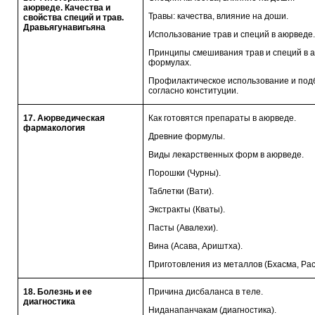
аюрведе. Качества и
Травы: качества, влияние на доши.
свойства специй и трав.
Дравьягунавигьяна
Использование трав и специй в аюрведе
Принципы смешивания трав и специй в 
формулах.
Профилактическое использование и подб
согласно конституции.
17. Аюрведическая
Как готовятся препараты в аюрведе.
фармакология
Древние формулы.
Виды лекарственных форм в аюрведе.
Порошки (Чурны).
Таблетки (Вати).
Экстракты (Кваты).
Пасты (Авалехи).
Вина (Асава, Ариштха).
Приготовления из металлов (Бхасма, Рас
18. Болезнь и ее
Причина дисбаланса в теле.
диагностика
Ниданапанчакам (диагностика).