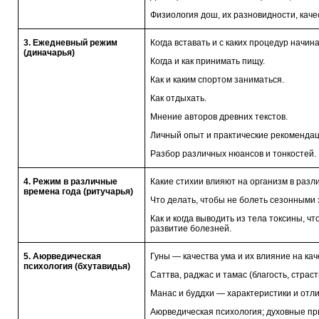
Физиология дош, их разновидности, каче
3. Ежедневный режим
Когда вставать и с каких процедур начина
(диначарья)
Когда и как принимать пищу.
Как и каким спортом заниматься.
Как отдыхать.
Мнение авторов древних текстов.
Личный опыт и практические рекомендац
Разбор различных нюансов и тонкостей.
4. Режим в различные
Какие стихии влияют на организм в разл
времена года (ритучарья)
Что делать, чтобы не болеть сезонными
Как и когда выводить из тела токсины, ч
развитие болезней.
5. Аюрведическая
Гуны — качества ума и их влияние на кач
психология (бхутавидья)
Саттва, раджас и тамас (благость, страст
Манас и буддхи — характеристики и отли
Аюрведическая психология; духовные пр