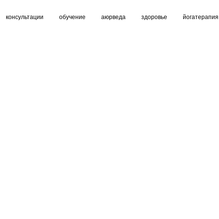
консультации
обучение
аюрведа
здоровье
йогатерапия