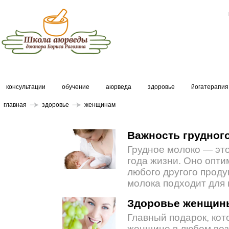
консультации
обучение
аюрведа
здоровье
йогатерапия
главная
здоровье
женщинам
Важность грудног
Грудное молоко — эт
года жизни. Оно опти
любого другого проду
молока подходит для
Здоровье женщин
Главный подарок, ко
женщине в любом воз