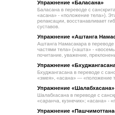
Упражнение «Баласана»
Баласана в переводе с санскрита
«асана» - «положение тела»). Эт
релаксации, восстанавливает ги
суставов.
Упражнение «Аштанга Нама
Аштанга Намасакара в переводе 
частями тела» («ашта» - «восемь
почитание, уважение, преклонени
Упражнение «Бхуджангасан
Бхуджангасана в переводе с сан
«змея», «асана» — «положение т
Упражнение «Шалабхасана»
Шалабхасана в переводе с санск
«саранча, кузнечик»; «асана» - 
Упражнение «Пашчимоттана