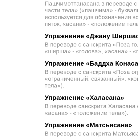
Пашчимоттанасана в переводе с 
части тела» («пашчима» - буквал
используется для обозначения вс
пяток, «асана» - «положение тела
Упражнение «Джану Ширша
В переводе с санскрита «Поза го
«ширша» - «голова», «асана» - «
Упражнение «Баддха Конас
В переводе с санскрита «Поза ог
«ограниченный, связанный», «кон
тела»).
Упражнение «Халасана»
В переводе санскрита Халасана о
«асана» - «положение тела»).
Упражнение «Матсьясана»
В переводе с санскрита Матсьяс