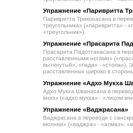
Упражнение «Паривритта Тр
Паривритта Триконасана в перев
треугольника» («паривритта» - «
«треугольник»).
Упражнение «Прасарита Пад
Прасарита Падоттанасана в пере
расставленными ногами» («прас
вытянутый», «пада» - «стопа»). 
расставленных широко в сторон
Упражнение «Адхо Мукха Ш
Адхо Мукха Шванасана в перевод
вниз» («адхо мукха» - «лицом вни
Упражнение «Ваджрасана»
Ваджрасана в переводе с санскр
молнии» («ваджра» - «алмаз», «м