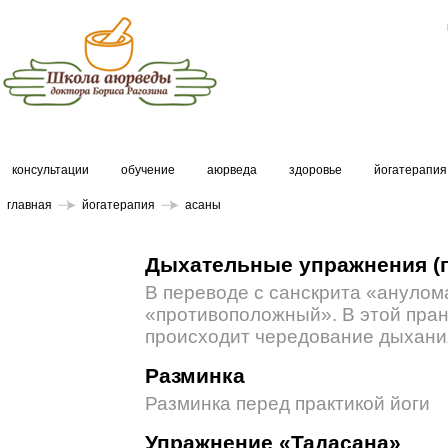
консультации
обучение
аюрведа
здоровье
йогатерапия
главная
йогатерапия
асаны
Дыхательные упражнения (
В переводе с санскрита «анулом
«противоположный». В этой пра
происходит чередование дыхания
Разминка
Разминка перед практикой йоги
Упражнение «Тадасана»