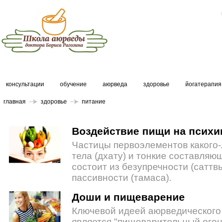
консультации
обучение
аюрведа
здоровье
йогатерапия
главная
здоровье
питание
Воздействие пищи на психи
Частицы первоэлементов какого-
тела (дхату) и тонкие составляю
состоит из безупречности (саттвы
пассивности (тамаса).
Доши и пищеварение
Ключевой идеей аюрведическог
является "пищеварительный огонь