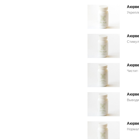
Аюрвед
Укрепл
Аюрве
Стимули
Аюрве
Чистит
Аюрве
Выводит
Аюрве
Нормал