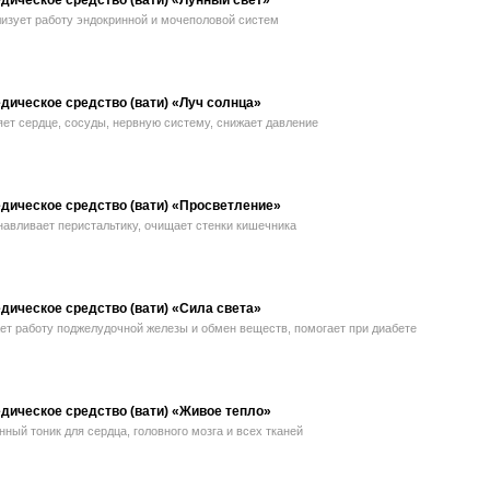
дическое средство (вати) «Лунный свет»
изует работу эндокринной и мочеполовой систем
дическое средство (вати) «Луч солнца»
ет сердце, сосуды, нервную систему, снижает давление
дическое средство (вати) «Просветление»
авливает перистальтику, очищает стенки кишечника
дическое средство (вати) «Сила света»
ет работу поджелудочной железы и обмен веществ, помогает при диабете
дическое средство (вати) «Живое тепло»
ный тоник для сердца, головного мозга и всех тканей