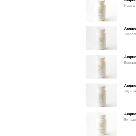
Аюрве
Нормал
Аюрве
Укрепля
Аюрве
Восстан
Аюрве
Улучша
Аюрве
Витамин