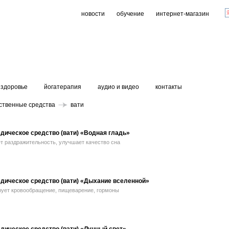
новости
обучение
интернет-магазин
здоровье
йогатерапия
аудио и видео
контакты
ственные средства
вати
дическое средство (вати) «Водная гладь»
т раздражительность, улучшает качество сна
дическое средство (вати) «Дыхание вселенной»
рует кровообращение, пищеварение, гормоны