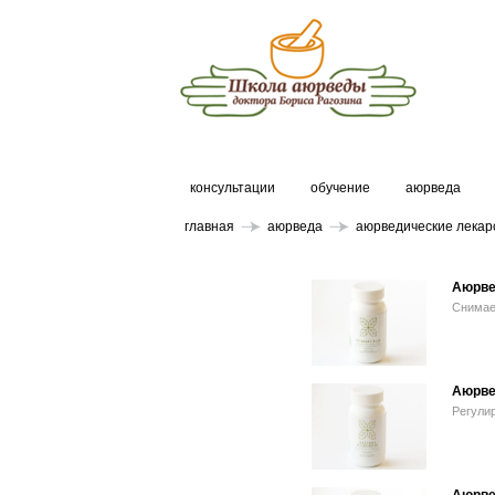
консультации
обучение
аюрведа
главная
аюрведа
аюрведические лекар
Аюрве
Снимае
Аюрве
Регули