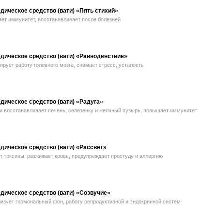
ическое средство (вати) «Пять стихий»
яет иммунитет, восстанавливает после болезней
дическое средство (вати) «Равноденствие»
рует работу головного мозга, снимает стресс, усталость
дическое средство (вати) «Радуга»
 и восстанавливает печень, селезенку и желчный пузырь, повышает иммунитет
дическое средство (вати) «Рассвет»
 токсины, разжижает кровь, предупреждает простуду и аллергию
дическое средство (вати) «Созвучие»
изует гормональный фон, работу репродуктивной и эндокринной систем